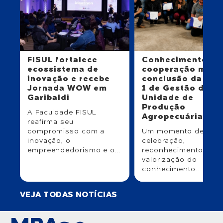
FISUL fortalece
Conhecimento e
ecossistema de
cooperação mar
inovação e recebe
conclusão da Tur
Jornada WOW em
1 de Gestão da
Garibaldi
Unidade de
Produção
A Faculdade FISUL
Agropecuária
reafirma seu
compromisso com a
Um momento de
inovação, o
celebração,
empreendedorismo e o...
reconhecimento e
valorização do
conhecimento...
VEJA TODAS NOTÍCIAS