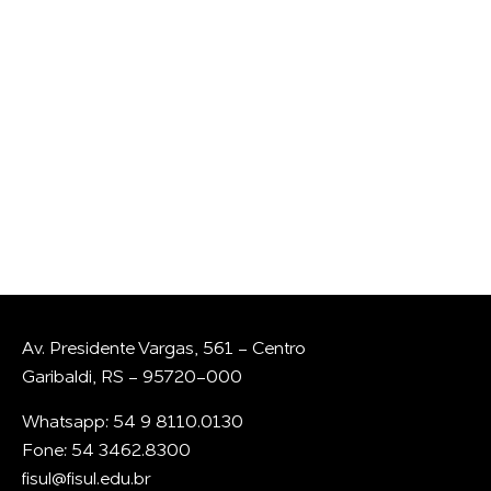
CONVERSAR COM A
GENTE?
Whatsapp
E-mail
Av. Presidente Vargas, 561 - Centro
Garibaldi, RS - 95720-000
Whatsapp: 54 9 8110.0130
Fone: 54 3462.8300
fisul@fisul.edu.br