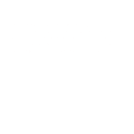
Elétrico
A Escola é um espaço de formação,
capacitação, vivências e integração, focada
em temas relacionados ao Setor Elétrico,
através de MBAs, cursos curta duração, de
reciclagem, de atualização, seminários,
webinars, palestras e encontros, dentre outros.
HTTPS://NEGOCIOS.FISUL.EDU.BR