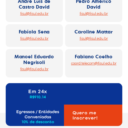
André Luis de
Pedro Américo
Castro David
David
fisul@fisul.edu.br
fisul@fisul.edu.br
Fabíola Sena
Caroline Mattar
fisul@fisul.edu.br
fisul@fisul.edu.br
Manoel Eduardo
Fabiano Coelho
Negrisoli
coord.telecom@fisul.edu.br
fisul@fisul.edu.br
Em 24x
R$910.14
Egressos / Entidades
Quero me
Conveniadas
Inscrever!
10% de desconto