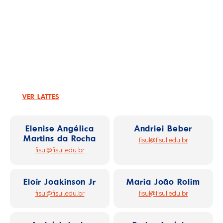
Resumo
Dr. Ciências Contábeis e Administração de
Empresas, membro do Conselho Fiscal do
Burger King, Sócio-diretor da Mac Cord
Consultoria, Coordenador e professor de MBA
na Fundação Getulio Vargas.
coord.telecom@fisul.edu.br
VER LATTES
Elenise Angélica
Andriei Beber
Martins da Rocha
fisul@fisul.edu.br
fisul@fisul.edu.br
Eloir Joakinson Jr
Maria João Rolim
fisul@fisul.edu.br
fisul@fisul.edu.br