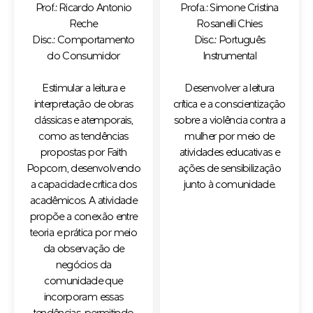
Prof.: Ricardo Antonio
Profa.: Simone Cristina
Reche
Rosanelli Chies
Disc.: Comportamento
Disc.: Português
do Consumidor
Instrumental
Estimular a leitura e
Desenvolver a leitura
interpretação de obras
crítica e a conscientização
clássicas e atemporais,
sobre a violência contra a
como as tendências
mulher por meio de
propostas por Faith
atividades educativas e
Popcorn, desenvolvendo
ações de sensibilização
a capacidade crítica dos
junto à comunidade.
acadêmicos. A atividade
propõe a conexão entre
teoria e prática por meio
da observação de
negócios da
comunidade que
incorporam essas