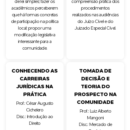
de lei simples; fazer os
compreensão prática dos
acadêmicos perceberem
procedimentos
que há formas concretas
realizados nas audiências
de participação na política
do Juízo Cível e do
local; propor uma
Juizado Especial Cível.
modificação legislativa
interessante para a
comunidade.
CONHECENDO AS
TOMADA DE
CARREIRAS
DECISÃO E
JURÍDICAS NA
TEORIA DO
PRÁTICA
PROSPECTO NA
COMUNIDADE
Prof.: César Augusto
Cichelero
Prof.: Luiz Alberto
Disc.: Introdução ao
Mangoni
Direito
Disc.: Mercado de