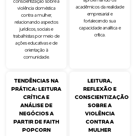
aproximando os
conscientização sobre a
acadêmicos da realidade
violência doméstica
empresarial e
contra a mulher,
fortalecendo sua
relacionando aspectos
capacidade analítica e
jurídicos, sociais e
crítica.
trabalhistas por meio de
ações educativas e de
orientação à
comunidade.
TENDÊNCIAS NA
LEITURA,
PRÁTICA: LEITURA
REFLEXÃO E
CRÍTICA E
CONSCIENTIZAÇÃO
ANÁLISE DE
SOBRE A
NEGÓCIOS A
VIOLÊNCIA
PARTIR DE FAITH
CONTRA A
POPCORN
MULHER