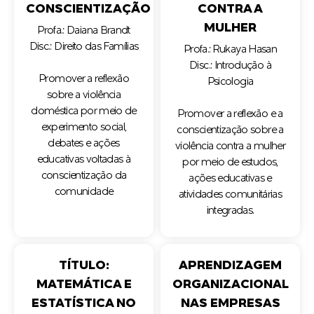
CONSCIENTIZAÇÃO
CONTRA A
MULHER
Profa.: Daiana Brandt
Disc.: Direito das Famílias
Profa.: Rukaya Hasan
Disc.: Introdução à
Promover a reflexão
Psicologia
sobre a violência
doméstica por meio de
Promover a reflexão e a
experimento social,
conscientização sobre a
debates e ações
violência contra a mulher
educativas voltadas à
por meio de estudos,
conscientização da
ações educativas e
comunidade
atividades comunitárias
integradas.
TÍTULO:
APRENDIZAGEM
MATEMÁTICA E
ORGANIZACIONAL
ESTATÍSTICA NO
NAS EMPRESAS