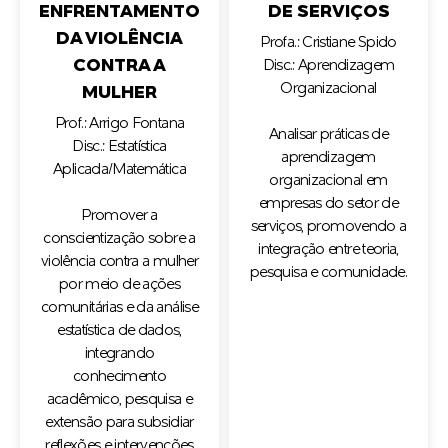
ENFRENTAMENTO
DE SERVIÇOS
DA VIOLÊNCIA
Profa.: Cristiane Spido
CONTRA A
Disc.: Aprendizagem
Organizacional
MULHER
Prof.: Arrigo Fontana
Analisar práticas de
Disc.: Estatística
aprendizagem
Aplicada/Matemática
organizacional em
empresas do setor de
Promover a
serviços, promovendo a
conscientização sobre a
integração entre teoria,
violência contra a mulher
pesquisa e comunidade.
por meio de ações
comunitárias e da análise
estatística de dados,
integrando
conhecimento
acadêmico, pesquisa e
extensão para subsidiar
reflexões e intervenções