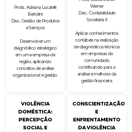
Werner
Profa.: Adriana Locatelli
Disc.: Contabilidade
Bertolini
Societária II
Disc.: Gestão de Produtos
e Serviços
Aplicar conhecimentos
contábeis na realização
Desenvolver um
de diagnósticos técnicos
diagnóstico estratégico
em empresas da
em uma empresa da
comunidade,
região, aplicando
contribuindo para a
conceitos de análise
análise e melhoria da
organizacional e gestão.
gestão financeira.
VIOLÊNCIA
CONSCIENTIZAÇÃO
DOMÉSTICA:
E
PERCEPÇÃO
ENFRENTAMENTO
SOCIAL E
DA VIOLÊNCIA