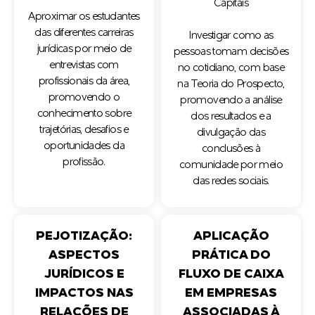
Capitais
Aproximar os estudantes
das diferentes carreiras
Investigar como as
jurídicas por meio de
pessoas tomam decisões
entrevistas com
no cotidiano, com base
profissionais da área,
na Teoria do Prospecto,
promovendo o
promovendo a análise
conhecimento sobre
dos resultados e a
trajetórias, desafios e
divulgação das
oportunidades da
conclusões à
profissão.
comunidade por meio
das redes sociais.
PEJOTIZAÇÃO:
APLICAÇÃO
ASPECTOS
PRÁTICA DO
JURÍDICOS E
FLUXO DE CAIXA
IMPACTOS NAS
EM EMPRESAS
RELAÇÕES DE
ASSOCIADAS À