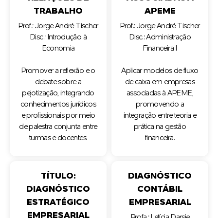
TRABALHO
APEME
Prof.: Jorge André Tischer
Prof.: Jorge André Tischer
Disc.: Introdução à
Disc.: Administração
Economia
Financeira I
Promover a reflexão e o
Aplicar modelos de fluxo
debate sobre a
de caixa em empresas
pejotização, integrando
associadas à APEME,
conhecimentos jurídicos
promovendo a
e profissionais por meio
integração entre teoria e
de palestra conjunta entre
prática na gestão
turmas e docentes.
financeira.
TÍTULO:
DIAGNÓSTICO
DIAGNÓSTICO
CONTÁBIL
ESTRATÉGICO
EMPRESARIAL
EMPRESARIAL
Profa.: Letícia Darsie