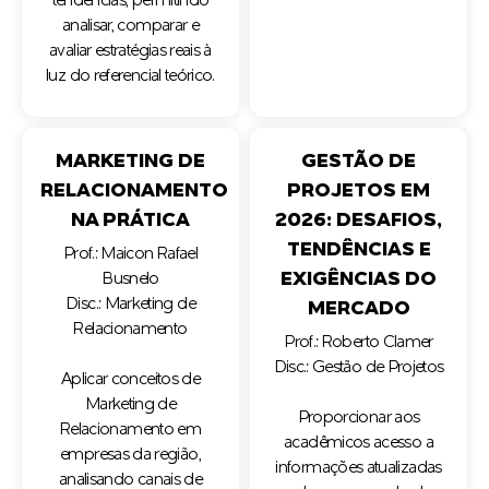
tendências, permitindo
analisar, comparar e
avaliar estratégias reais à
luz do referencial teórico.
MARKETING DE
GESTÃO DE
RELACIONAMENTO
PROJETOS EM
NA PRÁTICA
2026: DESAFIOS,
TENDÊNCIAS E
Prof.: Maicon Rafael
EXIGÊNCIAS DO
Busnelo
Disc.: Marketing de
MERCADO
Relacionamento
Prof.: Roberto Clamer
Disc.: Gestão de Projetos
Aplicar conceitos de
Marketing de
Proporcionar aos
Relacionamento em
acadêmicos acesso a
empresas da região,
informações atualizadas
analisando canais de