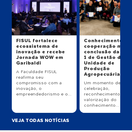
FISUL fortalece
Conhecimento e
ecossistema de
cooperação mar
inovação e recebe
conclusão da Tur
Jornada WOW em
1 de Gestão da
Garibaldi
Unidade de
Produção
A Faculdade FISUL
Agropecuária
reafirma seu
compromisso com a
Um momento de
inovação, o
celebração,
empreendedorismo e o...
reconhecimento e
valorização do
conhecimento...
VEJA TODAS NOTÍCIAS