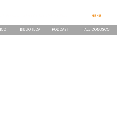
S E FINANCIAMENTOS
ESTUDE NA FISUL
MENU
ICO
BIBLIOTECA
PODCAST
FALE CONOSCO
de de Garibaldi e região