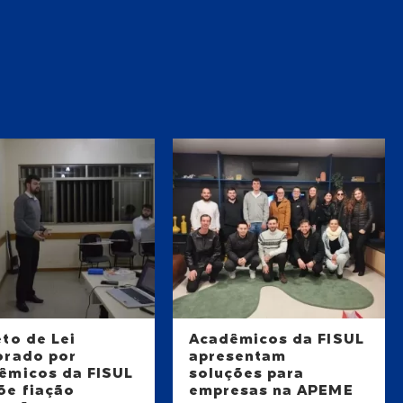
eto de Lei
Acadêmicos da FISUL
orado por
apresentam
êmicos da FISUL
soluções para
õe fiação
empresas na APEME