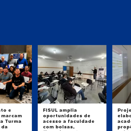
to e
FISUL amplia
Proj
 marcam
oportunidades de
elab
da Turma
acesso a faculdade
acad
 da
com bolsas,
prop