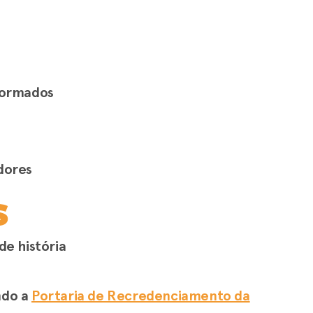
formados
dores
s
de história
ndo a
Portaria de Recredenciamento da