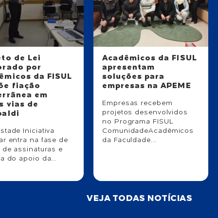
eto de Lei
Acadêmicos da FISUL
orado por
apresentam
êmicos da FISUL
soluções para
õe fiação
empresas na APEME
errânea em
Empresas recebem
s vias de
projetos desenvolvidos
baldi
no Programa FISUL
tade Iniciativa
ComunidadeAcadêmicos
ar entra na fase de
da Faculdade...
 de assinaturas e
a do apoio da...
VEJA TODAS NOTÍCIAS