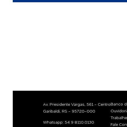
GOSTARIA 
CONVERSA
COM A GEN
Banco de
Av. Presidente Vargas, 561 - Centro
Ouvidori
Garibaldi, RS - 95720-000
Trabalh
Whatsapp: 54 9 8110.0130
Fale Co