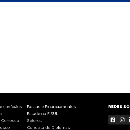
DE
R
Whatsa
TE?
 currículos
Bolsas e Financiamentos
REDES SO
a
Estude na FISUL
e Conosco
Setores
nosco
Consulta de Diplomas