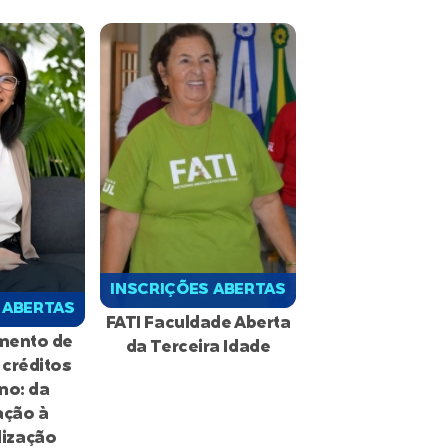
INSCRIÇÕES ABERTAS
 ABERTAS
FATI Faculdade Aberta
mento de
da Terceira Idade
 créditos
no: da
ação à
lização