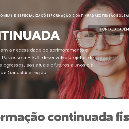
ÃO
MBAS E ESPECIALIZAÇÕES
FORMAÇÃO CONTINUADA
EXTENSÃO
BOLSA
PORTAL ACADÊM
TINUADA
sejam a necessidade de aprimoramento e
. Para isso a FISUL desenvolve projetos de
 egressos, aos atuais e futuros alunos e à
e Garibaldi e região.
ormação continuada fis