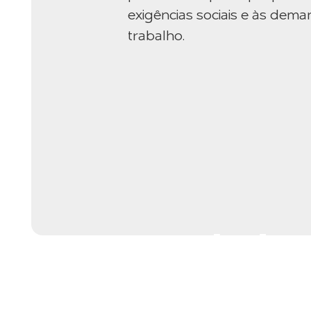
exigências sociais e às de
trabalho.
Escola de 
Setor Elétr