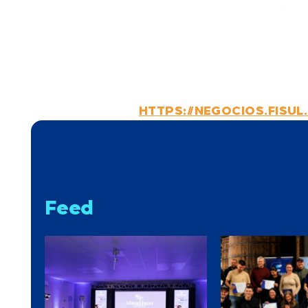
A Escola é um espaço de for
integração, focada em temas
através de MBAs, cursos cur
atualização, seminários, web
outros.
HTTPS://NEGOCIOS.FISUL
Feed