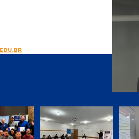
mação, capacitação, vivências e
 relacionados ao Setor Elétrico,
ta duração, de reciclagem, de
inars, palestras e encontros, dentre
.EDU.BR