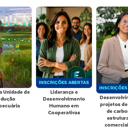
INSCRIÇÕES ABERTAS
INSCRIÇÕES
a Unidade de
Liderança e
Desenvolvi
odução
Desenvolvimento
projetos de
pecuária
Humano em
de carbo
Cooperativas
estrutur
comercia