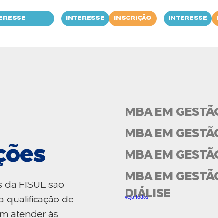
ERESSE
INTERESSE
INSCRIÇÃO
INTERESSE
MBA EM GESTÃ
MBA EM GESTÃ
ções
MBA EM GESTÃ
MBA EM GESTÃO
s da FISUL são
DIÁLISE
veja todos
a qualificação de
am atender às