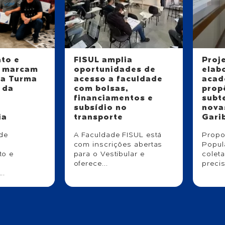
to e
FISUL amplia
Proj
 marcam
oportunidades de
elab
da Turma
acesso a faculdade
acad
 da
com bolsas,
prop
financiamentos e
subt
subsídio no
nova
ia
transporte
Gari
de
A Faculdade FISUL está
Propos
com inscrições abertas
Popul
to e
para o Vestibular e
coleta
o
oferece...
precis
..