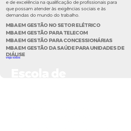
e de excelência na qualificação de profissionais para
que possam atender às exigências sociais e às
demandas do mundo do trabalho.
MBA EM GESTÃO NO SETOR ELÉTRICO
MBA EM GESTÃO PARA TELECOM
MBA EM GESTÃO PARA CONCESSIONÁRIAS
MBA EM GESTÃO DA SAÚDE PARA UNIDADES DE
DIÁLISE
veja todos
Escola de
Negócios do Setor
Elétrico
A Escola é um espaço de formação,
capacitação, vivências e integração, focada
em temas relacionados ao Setor Elétrico,
através de MBAs, cursos curta duração, de