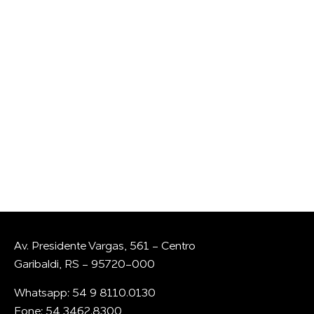
GOSTARIA DE
CONVERSAR COM A
GENTE?
Whatsapp
E-mail
Av. Presidente Vargas, 561 - Centro
Garibaldi, RS - 95720-000
Whatsapp: 54 9 8110.0130
Fone: 54 3462.8300