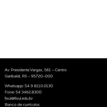
CONVERSAR COM A
GENTE?
Whatsapp
E-mail
Av. Presidente Vargas, 561 - Centro
Garibaldi, RS - 95720-000
Whatsapp: 54 9 8110.0130
Fone: 54 3462.8300
fisul@fisul.edu.br
Banco de currículos