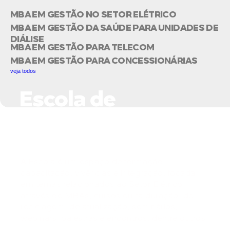
MBA EM GESTÃO NO SETOR ELÉTRICO
MBA EM GESTÃO DA SAÚDE PARA UNIDADES DE
DIÁLISE
MBA EM GESTÃO PARA TELECOM
MBA EM GESTÃO PARA CONCESSIONÁRIAS
veja todos
Escola de
Negócios do Setor
Elétrico
A Escola é um espaço de formação,
capacitação, vivências e integração, focada
em temas relacionados ao Setor Elétrico,
através de MBAs, cursos curta duração, de
reciclagem, de atualização, seminários,
webinars, palestras e encontros, dentre outros.