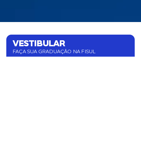
VESTIBULAR
FAÇA SUA GRADUAÇÃO NA FISUL
Excelência acadêmica, professores altamente
qualificados e infraestrutura de ponta.
Currículo alinhado às demandas do mercado,
professores com experiência prática.
Conquiste seu objetivo de vida.
COMECE AGORA
BOLSAS / FINANCIAMENTOS
FAÇA SUA GRADUAÇÃO NA FISUL