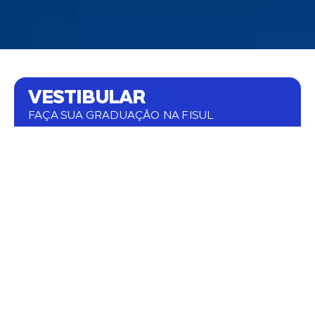
VESTIBULAR
FAÇA SUA GRADUAÇÃO NA FISUL
Excelência acadêmica, professores altamente
qualificados e infraestrutura de ponta.
Currículo alinhado às demandas do mercado,
professores com experiência prática.
Conquiste seu objetivo de vida.
COMECE AGORA
BOLSAS / FINANCIAMENTOS
FAÇA SUA GRADUAÇÃO NA FISUL