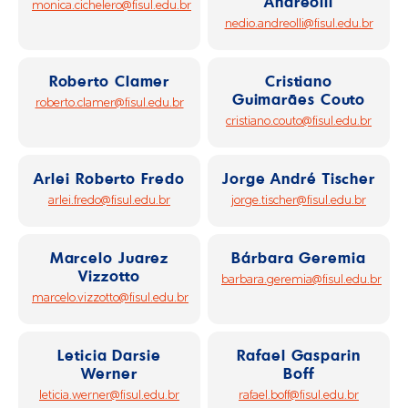
Andreolli
monica.cichelero@fisul.edu.br
nedio.andreolli@fisul.edu.br
Roberto Clamer
Cristiano
Guimarães Couto
roberto.clamer@fisul.edu.br
cristiano.couto@fisul.edu.br
Arlei Roberto Fredo
Jorge André Tischer
arlei.fredo@fisul.edu.br
jorge.tischer@fisul.edu.br
Marcelo Juarez
Bárbara Geremia
Vizzotto
barbara.geremia@fisul.edu.br
marcelo.vizzotto@fisul.edu.br
Leticia Darsie
Rafael Gasparin
Werner
Boff
leticia.werner@fisul.edu.br
rafael.boff@fisul.edu.br