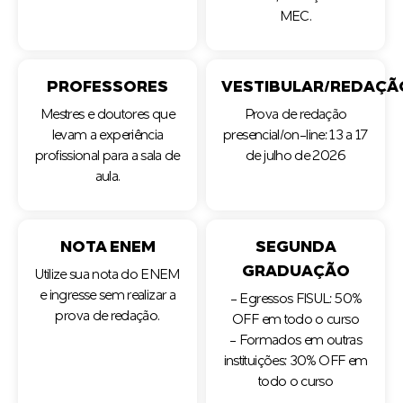
MEC.
PROFESSORES
VESTIBULAR/REDAÇÃ
Mestres e doutores que
Prova de redação
levam a experiência
presencial/on-line: 13 a 17
profissional para a sala de
de julho de 2026
aula.
NOTA ENEM
SEGUNDA
GRADUAÇÃO
Utilize sua nota do ENEM
e ingresse sem realizar a
- Egressos FISUL: 50%
prova de redação.
OFF em todo o curso
- Formados em outras
instituições: 30% OFF em
todo o curso