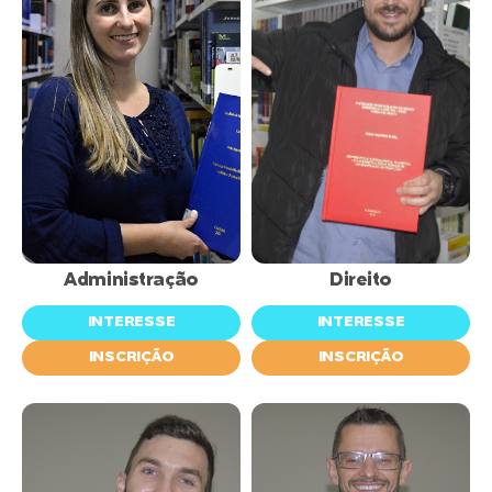
inscrições
inscrições
abertas
abertas
Administração
Direito
INTERESSE
INTERESSE
INSCRIÇÃO
INSCRIÇÃO