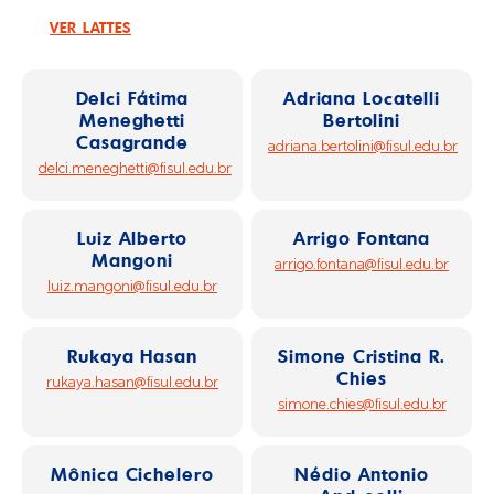
monica.cichelero@fisul.edu.br
VER LATTES
Delci Fátima
Adriana Locatelli
Meneghetti
Bertolini
Casagrande
adriana.bertolini@fisul.edu.br
delci.meneghetti@fisul.edu.br
Luiz Alberto
Arrigo Fontana
Mangoni
arrigo.fontana@fisul.edu.br
luiz.mangoni@fisul.edu.br
Rukaya Hasan
Simone Cristina R.
Chies
rukaya.hasan@fisul.edu.br
simone.chies@fisul.edu.br
Mônica Cichelero
Nédio Antonio