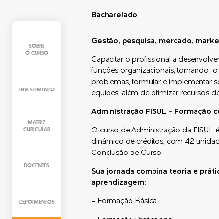
Bacharelado
Gestão, pesquisa, mercado, marke
SOBRE
O CURSO
Capacitar o profissional a desenvolve
funções organizacionais, tornando-o u
problemas, formular e implementar solu
INVESTIMENTO
equipes, além de otimizar recursos de
Administração FISUL – Formação co
MATRIZ
CURICULAR
O curso de Administração da FISUL 
dinâmico de créditos, com 42 unidade
Conclusão de Curso.
DOCENTES
Sua jornada combina teoria e prát
aprendizagem:
- Formação Básica
DEPOIMENTOS