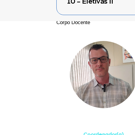
10 - Eletivas II
Corpo Docente
Ricardo Antonio
Reche
Coordenador(a)