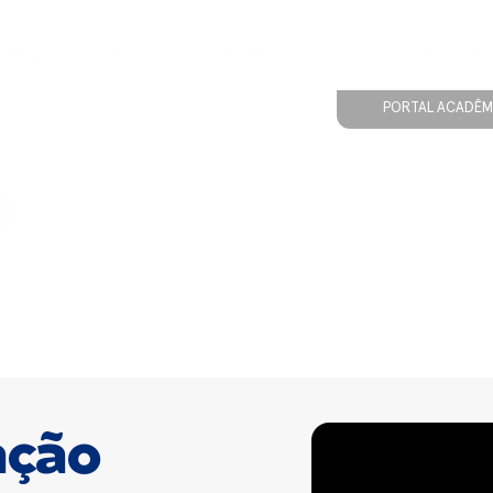
ÃO
MBAS E ESPECIALIZAÇÕES
FORMAÇÃO CONTINUADA
EXTENSÃO
BOLSA
PORTAL ACADÊM
O
ação