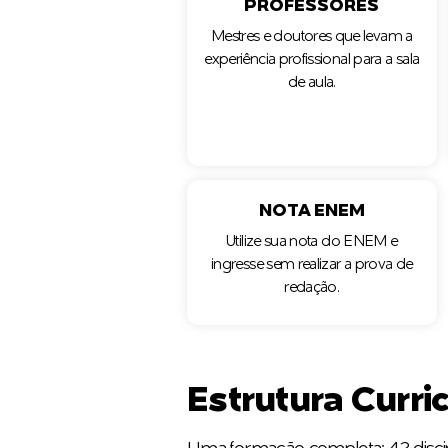
PROFESSORES
Mestres e doutores que levam a
experiência profissional para a sala
de aula.
NOTA ENEM
Utilize sua nota do ENEM e
ingresse sem realizar a prova de
redação.
Estrutura Curri