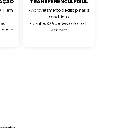
AÇÃO
TRANSFERÊNCIA FISUL
 OFF em
• Aproveitamento de disciplinas já
concluídas.
ras
• Ganhe 50% de desconto no 1º
 todo o
semestre.