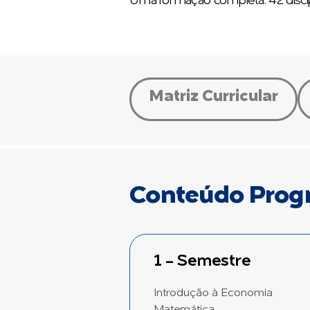
Uma formação completa: 42 discipli
Matriz Curricular
Conteúdo Prog
1 - Semestre
Introdução à Economia
Matemática