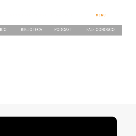
S E FINANCIAMENTOS
ESTUDE NA FISUL
MENU
ICO
BIBLIOTECA
PODCAST
FALE CONOSCO