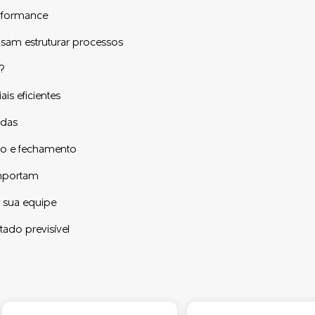
rformance
sam estruturar processos
?
is eficientes
ndas
ão e fechamento
importam
r sua equipe
ado previsível