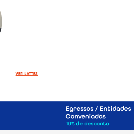
Disciplinas Ministradas
Resumo
Consultora com mais de 15 anos de experiência - Me
(ênfase em Estratégia e Performance de Vendas) - 
Especialização em Branding, marketing e Growth - P
Empresarial - UNISINOS - Graduação em Comunicação
Formação em Filosofia - Nova Acrópole
fisul@fisul.edu.br
VER LATTES
Egressos / Entidades
Conveniadas
10% de desconto