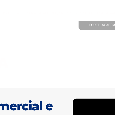
ÃO
MBAS E ESPECIALIZAÇÕES
FORMAÇÃO CONTINUADA
EXTENSÃO
BOLSA
PORTAL ACADÊM
A
ercial e