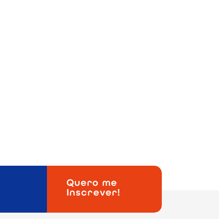
stranda em Administração - UCS
MBA em Vendas e Negociação - PUC -
UC - Especialização em Gestão
 Social - Relações Públicas - UCS -
Quero me
Inscrever!