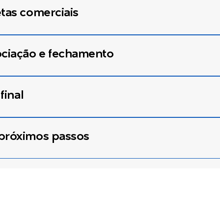
etas comerciais
ociação e fechamento
final
 próximos passos
Titulação
Especialização