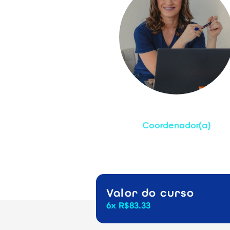
Carlise De Barba
Coordenador(a)
Valor do curso
6x R$83.33