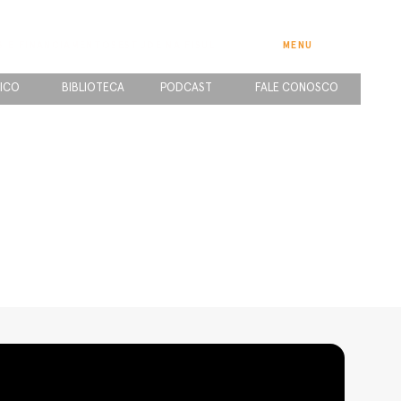
S E FINANCIAMENTOS
ESTUDE NA FISUL
MENU
ICO
BIBLIOTECA
PODCAST
FALE CONOSCO