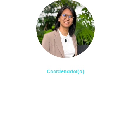
Jenny Sayaka Komatsu
Coordenador(a)
Titulação
PhD em Ciência e Tecnologia
Disciplinas Ministradas
Resumo
Sócia fundadora da DeepTech em CleanTech
Brechó do Carbono. Doutora em Ciências pelo