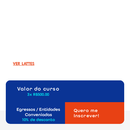
Sustentabilidade e Inovação. Empresa focada
em solucionar com ciência o problema dos
resíduos sólidos urbanos, de díficil
reciclabilidade. Forte atuação na comunidade
japonesa, como voluntária, já foi presidente de 2
associações sócio-culturais sem fins
econômicos.
fisul@fisul.edu.br
VER LATTES
Valor do curso
3x R$500.00
Egressos / Entidades
Quero me
Conveniadas
Inscrever!
10% de desconto