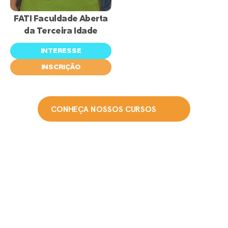
abertas
FATI Faculdade Aberta
da Terceira Idade
INTERESSE
INSCRIÇÃO
CONHEÇA NOSSOS CURSOS
Ingresso via
Vestibular
Vestibular da FISUL o ingresso é semestral, por
prova de redação on-line ou presencial, por
aproveitamento da nota do ENEM ou pela nota