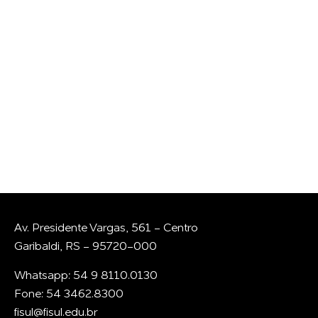
GOSTARIA DE
CONVERSAR COM A
GENTE?
Whatsapp
E-mail
Av. Presidente Vargas, 561 - Centro
Garibaldi, RS - 95720-000
Whatsapp: 54 9 8110.0130
Fone: 54 3462.8300
fisul@fisul.edu.br